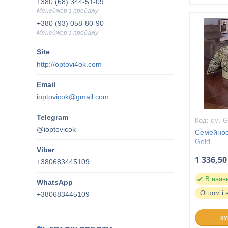
+380 (68) 344-51-09
Менеджер з продажу
+380 (93) 058-80-90
Менеджер з продажу
http://optovi4ok.com
ioptovicok@gmail.com
см. G
@ioptovicok
Семейное
Gold
1 336,50
+380683445109
В наяв
Оптом і 
+380683445109
К