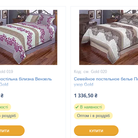
old 019
см. Gold 020
остільна білизна Вензель
Семейное постельное белье П
Gold
узор Gold
 ₴
1 336,50 ₴
ності
В наявності
в роздріб
Оптом і в роздріб
УПИТИ
КУПИТИ