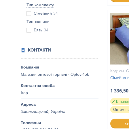
Тип комплекту
Сімейний
34
Тип тканини
Бязь
34
КОНТАКТИ
см. G
Магазин оптової торгівлі - Optovi4ok
Сімейна п
1 336,50
Ігор
В наяв
Оптом і 
Хмельницький, Україна
К