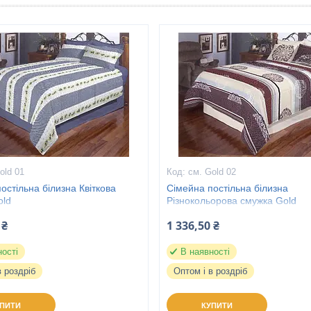
old 01
см. Gold 02
остільна білизна Квіткова
Сімейна постільна білизна
old
Різнокольорова смужка Gold
 ₴
1 336,50 ₴
ності
В наявності
в роздріб
Оптом і в роздріб
УПИТИ
КУПИТИ