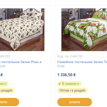
old 010
см. Gold 011
 постельное белье Розы и
Семейное постельное белье 
Gold
Gold
 ₴
1 336,50 ₴
ності
В наявності
в роздріб
Оптом і в роздріб
УПИТИ
КУПИТИ