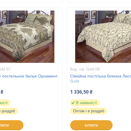
old 07
см. Gold 08
 постельное белье Орнамент
Сімейна постільна білизна Лис
Gold
 ₴
1 336,50 ₴
ності
В наявності
в роздріб
Оптом і в роздріб
УПИТИ
КУПИТИ