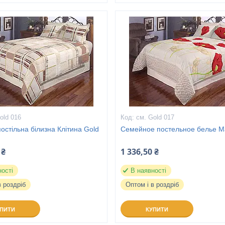
old 016
см. Gold 017
остільна білизна Клітина Gold
Семейное постельное белье М
 ₴
1 336,50 ₴
ності
В наявності
в роздріб
Оптом і в роздріб
УПИТИ
КУПИТИ