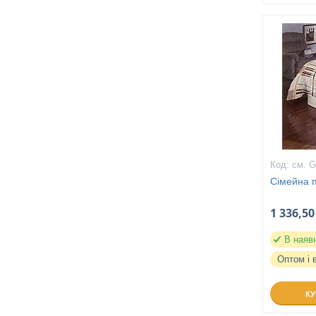
см. G
Сімейна п
1 336,50
В наяв
Оптом і 
К