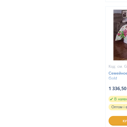
см. G
Семейное
Gold
1 336,50
В наяв
Оптом і 
К