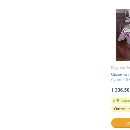
см. G
Сімейна п
бузковий 
1 336,50
В наяв
Оптом і 
К