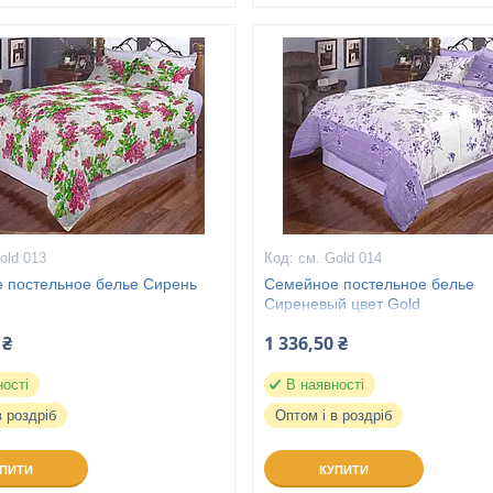
old 013
см. Gold 014
 постельное белье Сирень
Семейное постельное белье
Сиреневый цвет Gold
 ₴
1 336,50 ₴
ності
В наявності
в роздріб
Оптом і в роздріб
УПИТИ
КУПИТИ