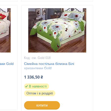
см. Gold 018
аки Gold
Сімейна постільна білизна Білі
хризантеми Gold
1 336,50 ₴
В наявності
Оптом і в роздріб
КУПИТИ