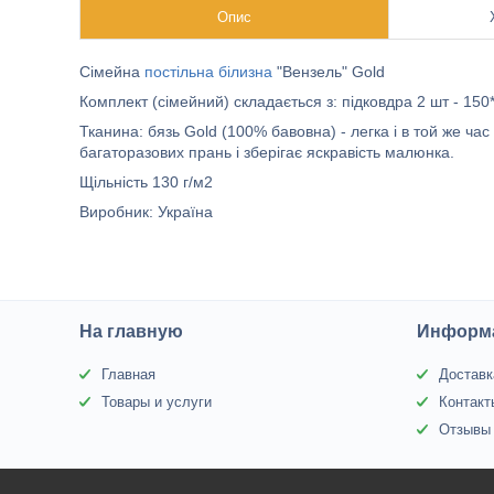
Опис
Сімейна
постільна білизна
"Вензель" Gold
Комплект (сімейний) складається з: підковдра 2 шт - 150
Тканина: бязь Gold (100% бавовна) - легка і в той же ча
багаторазових прань і зберігає яскравість малюнка.
Щільність 130 г/м2
Виробник: Україна
На главную
Информа
Главная
Доставк
Товары и услуги
Контакт
Отзывы