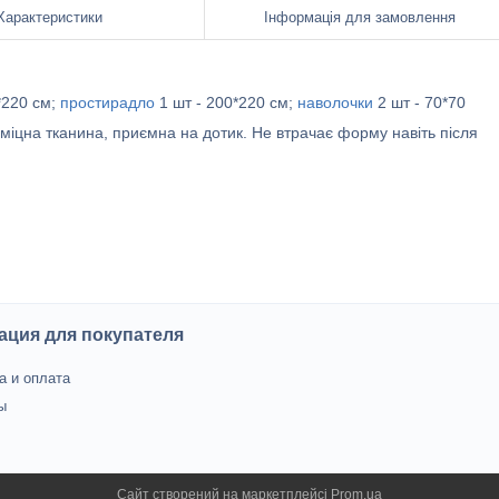
Характеристики
Інформація для замовлення
*220 см;
простирадло
1 шт - 200*220 см;
наволочки
2 шт - 70*70
с міцна тканина, приємна на дотик. Не втрачає форму навіть після
ция для покупателя
а и оплата
ы
Сайт створений на маркетплейсі
Prom.ua