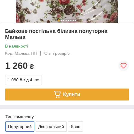
Байкове постільна білизна полуторна
Мальва
В наявності
Код: Мальва ПП
Опт і роздріб
1 260
₴
1 080 ₴
від 4 шт.
Купити
Тип комплекту
Полуторний
Двоспальний
Євро