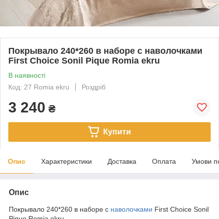
Покрывало 240*260 в наборе с наволочками
First Choice Sonil Pique Romia ekru
В наявності
Код: 27 Romia ekru
Роздріб
3 240
₴
Купити
Опис
Характеристики
Доставка
Оплата
Умови п
Опис
Покрывало 240*260 в наборе с
наволочками
First Choice Sonil
Pique Romia ekru