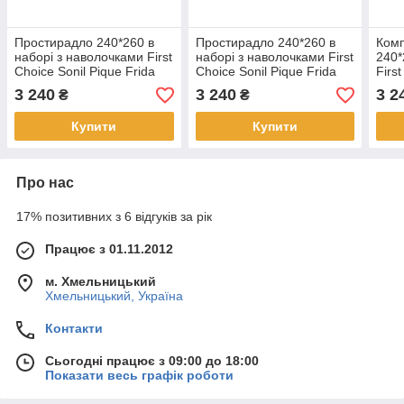
Простирадло 240*260 в
Простирадло 240*260 в
Комп
наборі з наволочками First
наборі з наволочками First
240*
Choice Sonil Pique Frida
Choice Sonil Pique Frida
Firs
somon
krem
Fran
3 240
3 240
3 2
₴
₴
Купити
Купити
Про нас
17% позитивних з 6 відгуків за рік
Працює з 01.11.2012
м. Хмельницький
Хмельницький, Україна
Контакти
Сьогодні працює з 09:00 до 18:00
Показати весь графік роботи