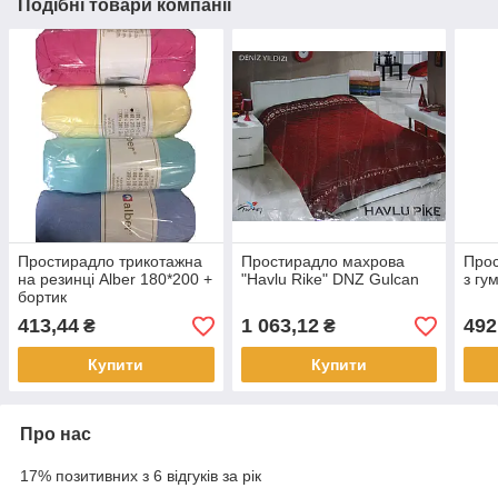
Подібні товари компанії
Простирадло трикотажна
Простирадло махрова
Прос
на резинці Alber 180*200 +
"Havlu Rike" DNZ Gulcan
з гу
бортик
413,44
1 063,12
492
₴
₴
Купити
Купити
Про нас
17% позитивних з 6 відгуків за рік