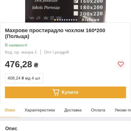
Махрове простирадло чохлом 160*200
(Польща)
В наявності
Код: пр. махра 1
Опт і роздріб
476,28
₴
408,24 ₴
від 4 шт.
Купити
Опис
Характеристики
Доставка
Оплата
Умови п
Опис