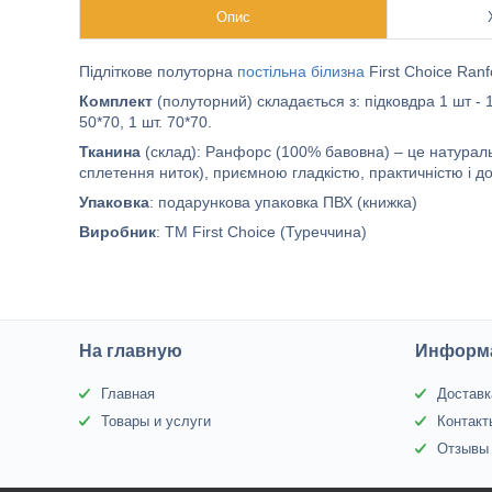
Опис
Підліткове полуторна
постільна білизна
First Choice Ranf
Комплект
(полуторний) складається з: підковдра 1 шт -
50*70, 1 шт. 70*70.
Тканина
(склад): Ранфорс (100% бавовна) – це натураль
сплетення ниток), приємною гладкістю, практичністю і до
Упаковка
: подарункова упаковка ПВХ (книжка)
Виробник
: ТМ First Choice (Туреччина)
На главную
Информа
Главная
Доставк
Товары и услуги
Контакт
Отзывы