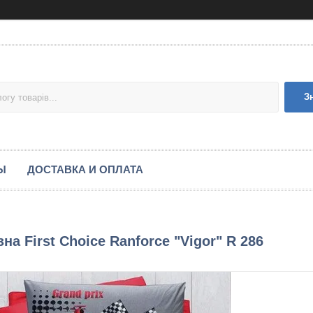
З
Ы
ДОСТАВКА И ОПЛАТА
на First Choice Ranforce "Vigor" R 286