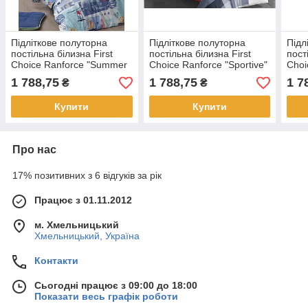
Підліткове полуторна
Підліткове полуторна
Підл
постільна білизна First
постільна білизна First
пост
Choice Ranforce "Summer
Choice Ranforce "Sportive"
Choi
Mavi" R 271
R 306
281
1 788,75
1 788,75
1 7
₴
₴
Купити
Купити
Про нас
17% позитивних з 6 відгуків за рік
Працює з 01.11.2012
м. Хмельницький
Хмельницький, Україна
Контакти
Сьогодні працює з 09:00 до 18:00
Показати весь графік роботи