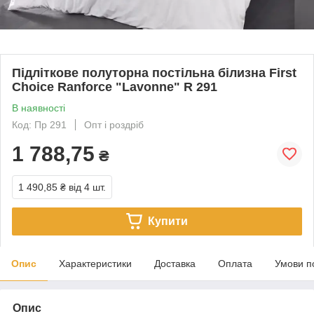
Підліткове полуторна постільна білизна First
Choice Ranforce "Lavonne" R 291
В наявності
Код: Пр 291
Опт і роздріб
1 788,75
₴
1 490,85 ₴
від 4 шт.
Купити
Опис
Характеристики
Доставка
Оплата
Умови п
Опис