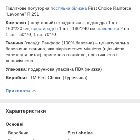
Підліткове полуторна
постільна білизна
First Choice Ranforce
"Lavonne" R 291
Комплект
(полуторний) складається з: підковдра 1 шт -
160*220 см;
простирадло
1 шт - 180*240 см;
наволочки
2 шт.:
1 шт. - 50*70, 1 шт. 70*70.
Тканина
(склад): Ранфорс (100% бавовна) – це натуральна
бавовняна тканина, яка відрізняється міцністю (щільністю
сплетення ниток), приємною гладкістю, практичністю і
довговічністю.
Упаковка
: подарункова упаковка ПВХ (книжка)
Виробник
: ТМ First Choice (Туреччина)
Приховати
Характеристики
Основні
Виробник
First choice