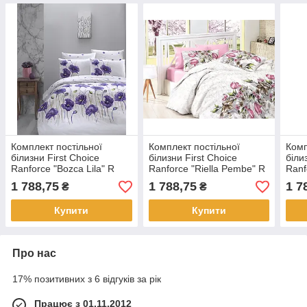
Комплект постільної
Комплект постільної
Комп
білизни First Choice
білизни First Choice
біли
Ranforce "Bozca Lila" R
Ranforce "Riella Pembe" R
Ranf
106
61
76
1 788,75
1 788,75
1 7
₴
₴
Купити
Купити
Про нас
17% позитивних з 6 відгуків за рік
Працює з 01.11.2012