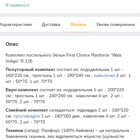
В наявності
Характеристики
Доставка
Оплата
Умови повернення
Опис
Комплект постельного белья First Choice Ranforce "Wals
Indigo" R 126
Полуторный комплект
состоит из: пододеяльник 1 шт. -
160*220 см.; простынь 1 шт. - 180*240 см.;
наволочки
2 шт.: 1
шт. - 50*70, 1 шт. 70*70.
Евро комплект
состоит из: пододеяльник 1 шт. - 200*220
см.; простынь 1 шт. - 240*260 см.; наволочки 4 шт.: 2 шт. -
50*70, 2 шт. - 70*70
Сімейний комплект
складається: підковдра 2 шт. - 160*220
см;
простирадло
1 шт - 240*260 див.; наволочки 4 шт: 2 шт. -
50*70, 2 шт. - 70*70
Тканина
(склад): Ранфорс (100% бавовна) – це натуральна
бавовняна тканина, яка відрізняється міцністю (щільністю