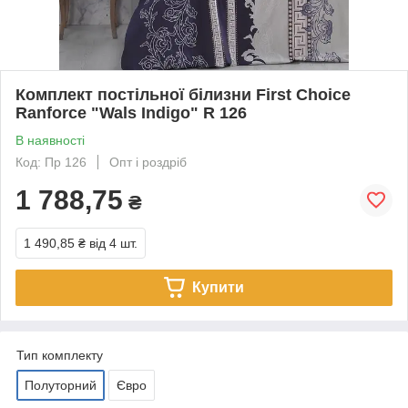
Комплект постільної білизни First Choice
Ranforce "Wals Indigo" R 126
В наявності
Код: Пр 126
Опт і роздріб
1 788,75
₴
1 490,85 ₴
від 4 шт.
Купити
Тип комплекту
Полуторний
Євро