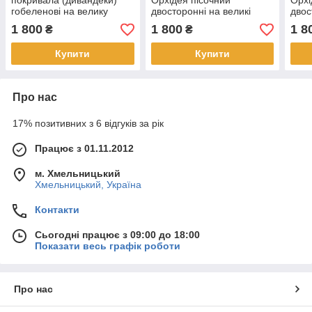
покривала (дивандеки)
Орхідея пісочний
Орхі
гобеленові на велику
двосторонні на великі
двос
ліжко
ліжка
ліжк
1 800
1 800
1 8
₴
₴
Купити
Купити
Про нас
17% позитивних з 6 відгуків за рік
Працює з 01.11.2012
м. Хмельницький
Хмельницький, Україна
Контакти
Сьогодні працює з 09:00 до 18:00
Показати весь графік роботи
Про нас