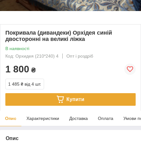
Покривала (дивандеки) Орхідея синій
двосторонні на великі ліжка
В наявності
Код: Орхидея (210*240) 4
Опт і роздріб
1 800
₴
1 485 ₴
від 4 шт.
Купити
Опис
Характеристики
Доставка
Оплата
Умови п
Опис