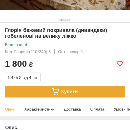
Глорія бежевий покривала (дивандеки)
гобеленові на велику ліжко
В наявності
Код: Глория (210*240) 3
Опт і роздріб
1 800
₴
1 485 ₴
від 4 шт.
Купити
Опис
Характеристики
Доставка
Оплата
Умови п
Опис