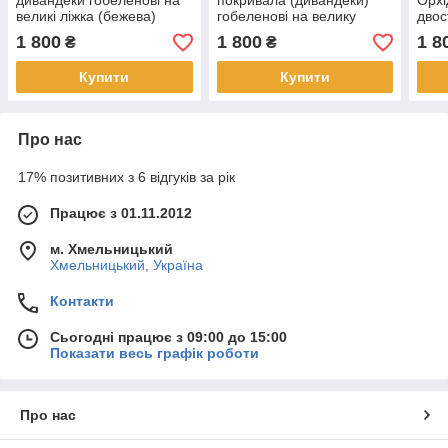
дивандеки гобеленові на
покривала (дивандеки)
Орхі
великі ліжка (бежева)
гобеленові на велику
двос
ліжко
ліжк
1 800
1 800
1 8
₴
₴
Купити
Купити
Про нас
17% позитивних з 6 відгуків за рік
Працює з 01.11.2012
м. Хмельницький
Хмельницький, Україна
Контакти
Сьогодні працює з 09:00 до 15:00
Показати весь графік роботи
Про нас