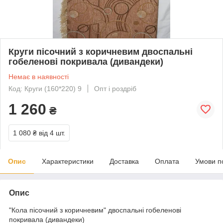
Круги пісочний з коричневим двоспальні
гобеленові покривала (дивандеки)
Немає в наявності
Код: Круги (160*220) 9
Опт і роздріб
1 260
₴
1 080 ₴
від 4 шт.
Опис
Характеристики
Доставка
Оплата
Умови п
Опис
"Кола пісочний з коричневим" двоспальні гобеленові
покривала (дивандеки)