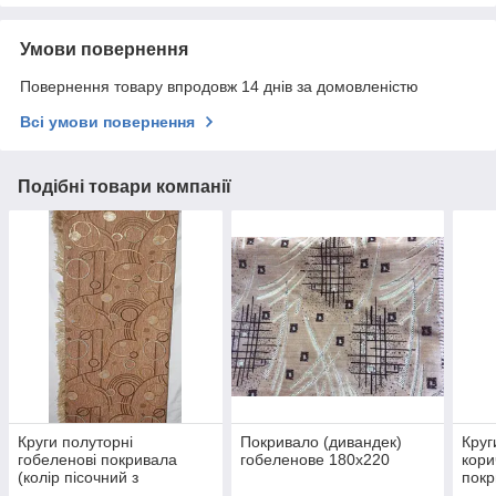
Умови повернення
Повернення товару впродовж 14 днів за домовленістю
Всі умови повернення
Подібні товари компанії
Круги полуторні
Покривало (дивандек)
Круг
гобеленові покривала
гобеленове 180х220
кори
(колір пісочний з
покр
коричневим)