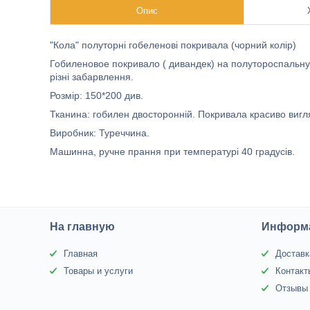
Опис
"Кола" полуторні гобеленові покривала (чорний колір)
Гобиленовое покривало ( дивандек) на полутороспальную 
різні забарвлення.
Розмір: 150*200 див.
Тканина: гобилен двосторонній. Покривала красиво вигля
Виробник: Туреччина.
Машинна, ручне прання при температурі 40 градусів.
На главную
Информа
Главная
Доставк
Товары и услуги
Контакт
Отзывы