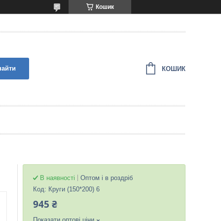
Кошик
найти
КОШИК
В наявності
Оптом і в роздріб
Код:
Круги (150*200) 6
945 ₴
Показати оптові ціни