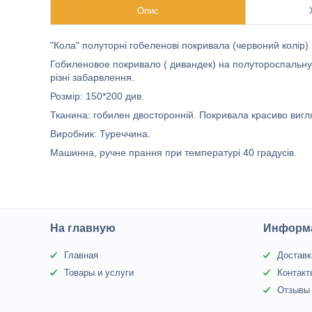
Опис
"Кола" полуторні гобеленові покривала (червоний колір)
Гобиленовое покривало ( дивандек) на полутороспальную 
різні забарвлення.
Розмір: 150*200 див.
Тканина: гобилен двосторонній. Покривала красиво вигля
Виробник: Туреччина.
Машинна, ручне прання при температурі 40 градусів.
На главную
Информа
Главная
Доставк
Товары и услуги
Контакт
Отзывы