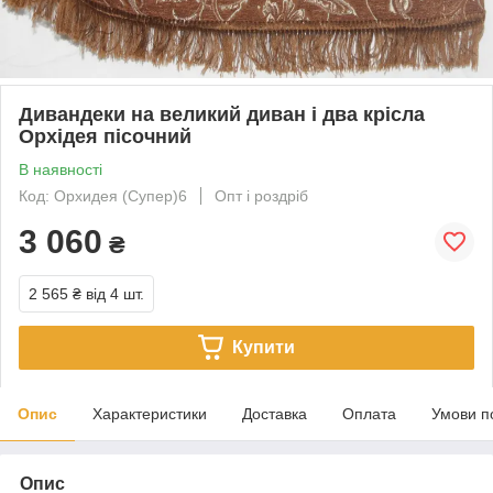
Дивандеки на великий диван і два крісла
Орхідея пісочний
В наявності
Код: Орхидея (Супер)6
Опт і роздріб
3 060
₴
2 565 ₴
від 4 шт.
Купити
Опис
Характеристики
Доставка
Оплата
Умови п
Опис