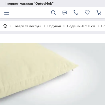
Інтернет-магазин "Optovi4ok"
Товари та послуги
Подушки
Подушки 40*60 см
По