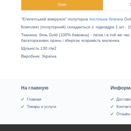
Опис
"Єгипетський візерунок" полуторна
постільна білизна
Gol
Комплект (полуторний) складається з: підковдра 1 шт - 
Тканина: бязь Gold (100% бавовна) - легка і в той же ча
багаторазових прань і зберігає яскравість малюнка.
Щільність 130 г/м2
Виробник: Україна
На главную
Информа
Главная
Доставк
Товары и услуги
Контакт
Отзывы