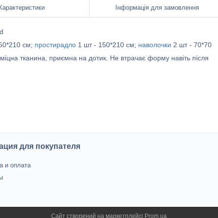
Характеристики
Інформація для замовлення
d
150*210 см;
простирадло
1 шт - 150*210 см;
наволочки
2 шт - 70*70
с міцна тканина, приємна на дотик. Не втрачає форму навіть після
ция для покупателя
а и оплата
ы
Сайт створений на маркетплейсі
Prom.ua