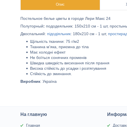
Опис
Постельное белье цветы в городе Лери Макс 24
Полуторный
:
пододеяльник: 150х210 см - 1 шт, простынь:
Двоспальний:
підодіяльник
: 180х210 см - 1 шт,
простира
Щільність тканини: 75 г/м2
Тканина м'яка, приємна до тіла
Має холодні ефект
Не боїться сонячних променів
Швидка швидкість висихання після прання
Висока стійкість до усадки і розтягування
Стійкість до зминання.
Виробник
: Україна
На главную
Информа
Главная
Доставк