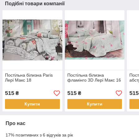
Подібні товари компанії
Постільна білизна Paris
Постільна білизна
Пост
Лері Макс 18
фламінго 3D Лері Макс 16
абст
515
515
515
₴
₴
Купити
Купити
Про нас
17% позитивних з 6 відгуків за рік