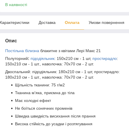
В наявності
Характеристики
Доставка
Оплата
Умови повернення
Опис
Постільна білизна
блакитне з квітами Лері Макс 21
Полуторний
:
підодіяльник
: 150х210 см - 1 шт,
простирадло
:
150х210 см - 1 шт., наволочка: 70х70 см - 2 шт.
Двоспальний: підодіяльник: 180х210 см - 1 шт, простирадло:
180х210 см - 1 шт., наволочка: 70х70 см - 2 шт.
Щільність тканини: 75 г/м2
Тканина м'яка, приємна до тіла
Має холодні ефект
Не боїться сонячних променів
Швидка швидкість висихання після прання
Висока стійкість до усадки і розтягування