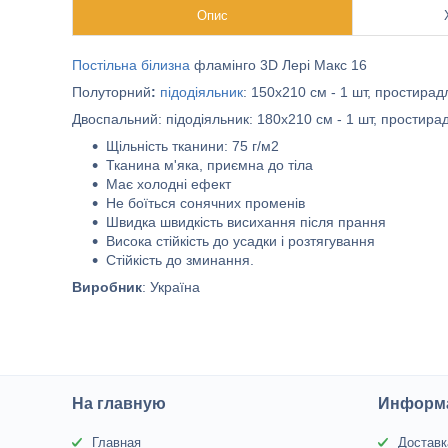
Опис
Постільна білизна
фламінго 3D Лері Макс 16
Полуторний
:
підодіяльник
: 150х210 см - 1 шт, простирад
Двоспальний: підодіяльник: 180х210 см - 1 шт, простирадл
Щільність тканини: 75 г/м2
Тканина м'яка, приємна до тіла
Має холодні ефект
Не боїться сонячних променів
Швидка швидкість висихання після прання
Висока стійкість до усадки і розтягування
Стійкість до зминання.
Виробник
: Україна
На главную
Информа
Главная
Доставк