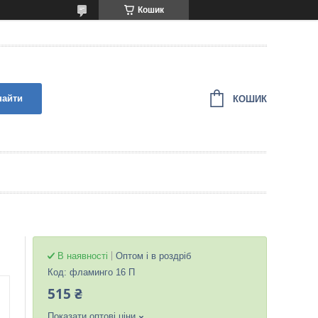
Кошик
найти
КОШИК
В наявності
Оптом і в роздріб
Код:
фламинго 16 П
515 ₴
Показати оптові ціни