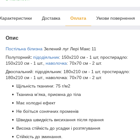
Характеристики
Доставка
Оплата
Умови повернення
Опис
Постільна білизна
Зелений луг Лері Макс 11
Полуторний
:
підодіяльник
: 150х210 см - 1 шт, простирадло:
150х210 см - 1 шт.,
наволочка
: 70х70 см - 2 шт.
Двоспальний: підодіяльник: 180х210 см - 1 шт, простирадло:
180х210 см - 1 шт., наволочка: 70х70 см - 2 шт.
Щільність тканини: 75 г/м2
Тканина м'яка, приємна до тіла
Має холодні ефект
Не боїться сонячних променів
Швидка швидкість висихання після прання
Висока стійкість до усадки і розтягування
Стійкість до зминання.