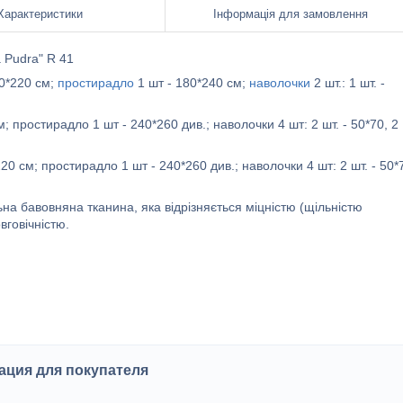
Характеристики
Інформація для замовлення
a Pudra" R 41
60*220 см;
простирадло
1 шт - 180*240 см;
наволочки
2 шт.: 1 шт. -
; простирадло 1 шт - 240*260 див.; наволочки 4 шт: 2 шт. - 50*70, 2
220 см; простирадло 1 шт - 240*260 див.; наволочки 4 шт: 2 шт. - 50*
на бавовняна тканина, яка відрізняється міцністю (щільністю
вговічністю.
ция для покупателя