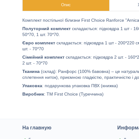
Опис
Комплект постільної білизни First Choice Ranforce "Arnic
Полуторний комплект
складається: підковдра 1 шт - 1
50*70, 1 шт. 70*70.
Євро комплект
складається: підковдра 1 шт - 200*220 см
шт. - 70*70
Сімейний комплект
складається: підковдра 2 шт. - 160*
2 шт. - 70*70
Тканина
(склад): Ранфорс (100% бавовна) – це натураль
сплетення ниток), приємною гладкістю, практичністю і до
Упаковка
: подарункова упаковка ПВХ (книжка)
Виробник
: ТМ First Choice (Туреччина)
На главную
Информа