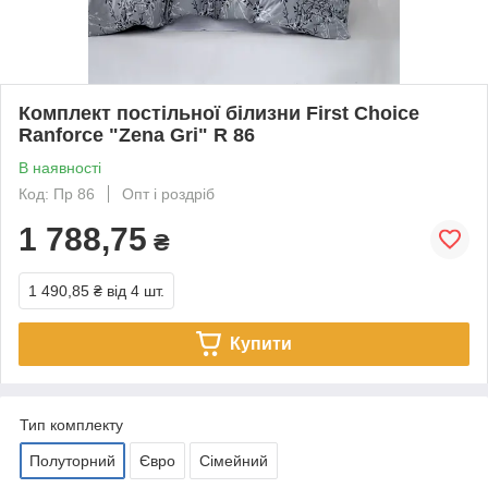
Комплект постільної білизни First Choice
Ranforce "Zena Gri" R 86
В наявності
Код: Пр 86
Опт і роздріб
1 788,75
₴
1 490,85 ₴
від 4 шт.
Купити
Тип комплекту
Полуторний
Євро
Сімейний