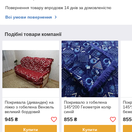
Повернення товару впродовж 14 днів за домовленістю
Всі умови повернення
Подібні товари компанії
Покривала (дивандек) на
Покривало з гобелена
Покр
ліжко з гобелена Вензель
145*200 Геометрія колір
145*
великий бордовий
синій
беж
945
855
855
₴
₴
Купити
Купити