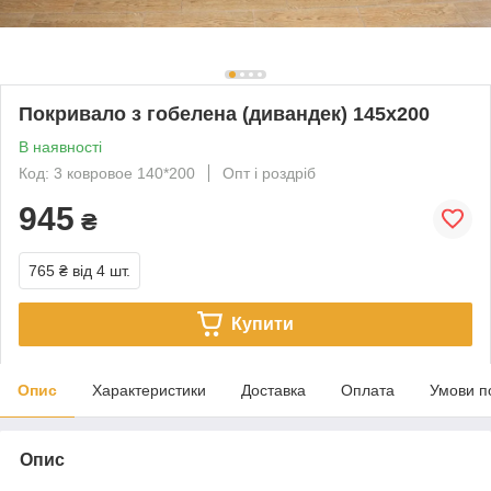
Покривало з гобелена (дивандек) 145х200
В наявності
Код: 3 ковровое 140*200
Опт і роздріб
945
₴
765 ₴
від 4 шт.
Купити
Опис
Характеристики
Доставка
Оплата
Умови п
Опис