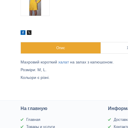
Опис
Махровий короткий
халат
на запах з капюшоном.
Розміри: M, L.
Кольори є різні.
На главную
Информа
Главная
Доставк
Товары и услуги
Контакт