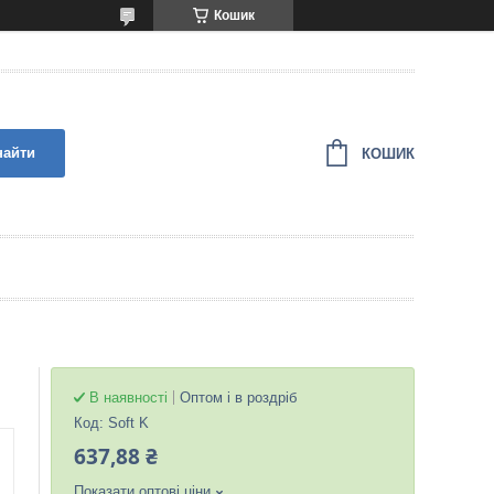
Кошик
найти
КОШИК
В наявності
Оптом і в роздріб
Код:
Soft K
637,88 ₴
Показати оптові ціни