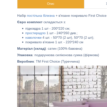
Опис
Набір
постільна білизна
+ в'язане покривало First Choice
Євро комплект
складається з:
підковдра 1 шт - 200*220 см;
простирадло
1 шт - 240*260 див.;
наволочки
4 шт. - 50*70 (2 шт), 50*70 (2 шт);
покривало в'язане 1 шт. - 220*240 см
Матеріал (склад)
: сатин (100% бавовна)
Упаковка
: подарункова силіконова сумка (фірмова)
Виробник
: ТМ First Choice (Туреччина)