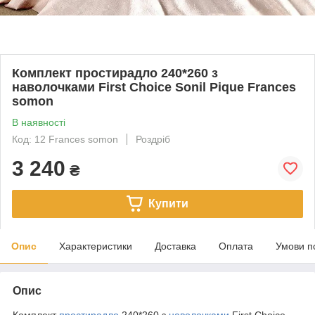
Комплект простирадло 240*260 з
наволочками First Choice Sonil Pique Frances
somon
В наявності
Код: 12 Frances somon
Роздріб
3 240
₴
Купити
Опис
Характеристики
Доставка
Оплата
Умови п
Опис
Комплект
простирадло
240*260 з
наволочками
First Choice