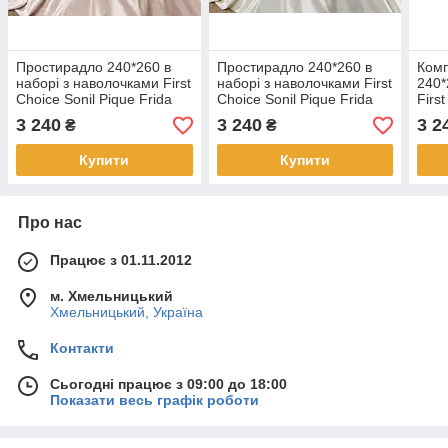
Простирадло 240*260 в
Простирадло 240*260 в
Комп
наборі з наволочками First
наборі з наволочками First
240*
Choice Sonil Pique Frida
Choice Sonil Pique Frida
Firs
somon
krem
Fran
3 240
3 240
3 2
₴
₴
Купити
Купити
Про нас
Працює з 01.11.2012
м. Хмельницький
Хмельницький, Україна
Контакти
Сьогодні працює з 09:00 до 18:00
Показати весь графік роботи