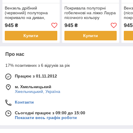
Вензель дрібний
Покривала полуторні
Венз
(червоний) полуторна
гобеленові на ліжко Лаура
(піс
покривало на диван,
пісочного кольору
покр
ліжко, тахту
ліжк
945
945
945
₴
₴
Купити
Купити
Про нас
17% позитивних з 6 відгуків за рік
Працює з 01.11.2012
м. Хмельницький
Хмельницький, Україна
Контакти
Сьогодні працює з 09:00 до 15:00
Показати весь графік роботи