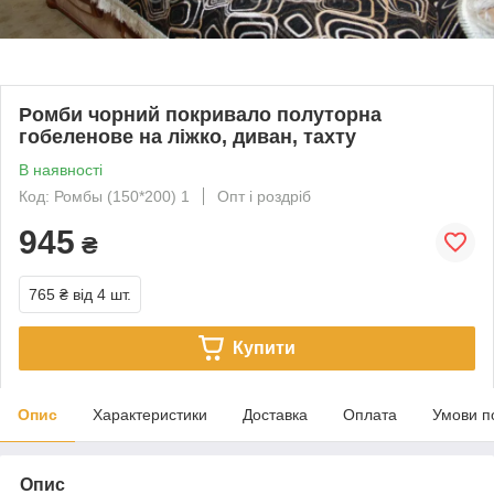
Ромби чорний покривало полуторна
гобеленове на ліжко, диван, тахту
В наявності
Код: Ромбы (150*200) 1
Опт і роздріб
945
₴
765 ₴
від 4 шт.
Купити
Опис
Характеристики
Доставка
Оплата
Умови п
Опис