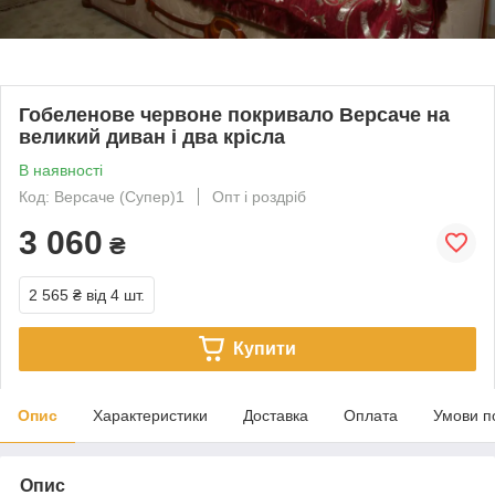
Гобеленове червоне покривало Версаче на
великий диван і два крісла
В наявності
Код: Версаче (Супер)1
Опт і роздріб
3 060
₴
2 565 ₴
від 4 шт.
Купити
Опис
Характеристики
Доставка
Оплата
Умови п
Опис