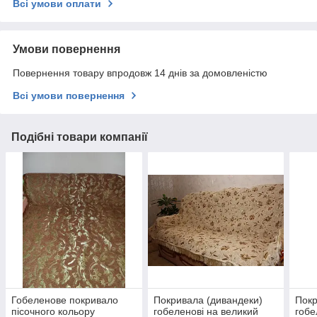
Всі умови оплати
Умови повернення
Повернення товару впродовж 14 днів за домовленістю
Всі умови повернення
Подібні товари компанії
Гобеленове покривало
Покривала (дивандеки)
Покр
пісочного кольору
гобеленові на великий
гобе