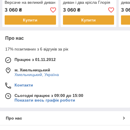
Версаче на великий диван
диван і два крісла Глорія
дива
і два крісла
беж
кори
3 060
3 060
3 0
₴
₴
Купити
Купити
Про нас
17% позитивних з 6 відгуків за рік
Працює з 01.11.2012
м. Хмельницький
Хмельницький, Україна
Контакти
Сьогодні працює з 09:00 до 15:00
Показати весь графік роботи
Про нас