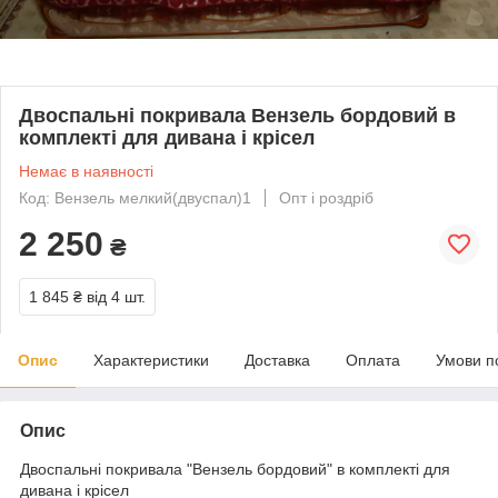
Двоспальні покривала Вензель бордовий в
комплекті для дивана і крісел
Немає в наявності
Код: Вензель мелкий(двуспал)1
Опт і роздріб
2 250
₴
1 845 ₴
від 4 шт.
Опис
Характеристики
Доставка
Оплата
Умови п
Опис
Двоспальні покривала "Вензель бордовий" в комплекті для
дивана і крісел