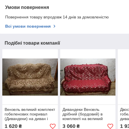
Умови повернення
Повернення товару впродовж 14 днів за домовленістю
Всі умови повернення
Подібні товари компанії
Вензель великий комплект
Дивандеки Вензель
Двос
гобеленових покривал
дрібний (бордовий) в
гобе
(Дивандеки) на диван і
комплекті на великий
дива
два крісла пісочний
диван і два крісла
Прям
1 620
3 060
1 9
₴
₴
бор