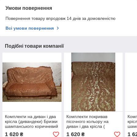
Умови повернення
Повернення товару впродовж 14 днів за домовленістю
Всі умови повернення
Подібні товари компанії
Комплекти на диван і два
Комплекти покривав
Комп
крісла (дивандеки) Бризки
пісочного кольору на
кріс
шампанського коричневий
диван і два крісла (
шамп
дивандеки).
1 620
1 620
1 6
₴
₴