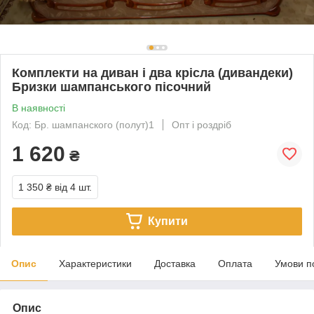
Комплекти на диван і два крісла (дивандеки)
Бризки шампанського пісочний
В наявності
Код: Бр. шампанского (полут)1
Опт і роздріб
1 620
₴
1 350 ₴
від 4 шт.
Купити
Опис
Характеристики
Доставка
Оплата
Умови п
Опис