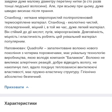
завдяки дуже малому діаметру перетину нитки (в сто разів
тонші людської волосини). Але, при всьому при цьому, дуже
швидко висихає після прання.
Спанбонд - неткане мікропористий поліпропіленовий
термоскріплене матеріал. Спанбонд - екологічно чистий,
гіпоалергенний, міцний і, в той же час, дуже легкий матеріал.
Він стійкий до дії кислот, лугів, мікроорганізмів. Довговічність,
міцність і еластичність роблять цей унікальний матеріал
популярним.
Наповнювач: QuadroAir – запатентоване волокно нового
покоління з чотирма порожнечами, має унікальну технологію
виробництва, якою володіє компанія "Балакком". Волокно не
викликає алергічних реакцій, добре відводить вологу, не
накопичує пил, вдало поєднує теплозахисні вентилюючі
властивості, має пружно-еластичну структуру. Гігієнічно
абсолютно безпечний.
Приховати
Характеристики