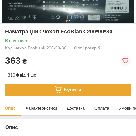
Наматрацник-чохол EcoBlank 200*90*30
В наявності
Код: чехол Ecoblank 200-90-30
Опт і роздріб
363
₴
310 ₴
від 4 шт.
Купити
Опис
Характеристики
Доставка
Оплата
Умови п
Опис