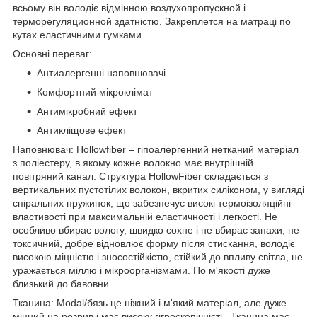
всьому він володіє відмінною воздухопропускной і
терморегуляционной здатністю. Закреплется на матраці по
кутах еластичними гумками.
Основні переваг:
Антиалергенні наповнювачі
Комфортний мікроклімат
Антимікробний ефект
Антикліщове ефект
Наповнювач: Hollowfiber – гіпоалергенний нетканий матеріал
з поліестеру, в якому кожне волокно має внутрішній
повітряний канал. Структура HollowFiber складається з
вертикальних пустотілих волокон, вкритих силіконом, у вигляді
спіральних пружинок, що забезпечує високі термоізоляційні
властивості при максимальній еластичності і легкості. Не
особливо вбирає вологу, швидко сохне і не вбирає запахи, не
токсичний, добре відновлює форму після стискання, володіє
високою міцністю і зносостійкістю, стійкий до впливу світла, не
уражається міллю і мікроорганізмами. По м'якості дуже
близький до бавовни.
Тканина: Modal/бязь це ніжний і м'який матеріал, але дуже
міцний на розрив і має високу гігроскопічність. Тканина має