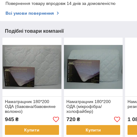
Повернення товару впродовж 14 днів за домовленістю
Всі умови повернення
Подібні товари компанії
Наматрацник 180*200
Наматрацник 180*200
Нама
ОДА (бавовна/бавовняне
ОДА (мікрофібра/
рези
волокно)
холофайбер)
945
720
1 0
₴
₴
Купити
Купити