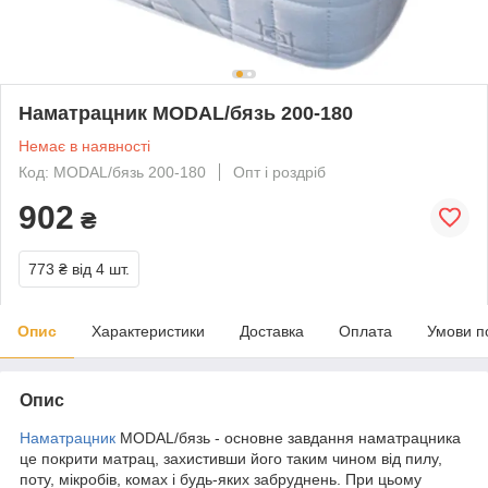
Наматрацник MODAL/бязь 200-180
Немає в наявності
Код: MODAL/бязь 200-180
Опт і роздріб
902
₴
773 ₴
від 4 шт.
Опис
Характеристики
Доставка
Оплата
Умови п
Опис
Наматрацник
MODAL/бязь - основне завдання наматрацника
це покрити матрац, захистивши його таким чином від пилу,
поту, мікробів, комах і будь-яких забруднень. При цьому