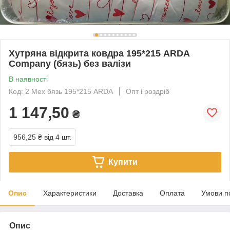
Хутряна відкрита ковдра 195*215 ARDA
Company (бязь) без валізи
В наявності
Код: 2 Мех бязь 195*215 ARDA
Опт і роздріб
1 147,50
₴
956,25 ₴
від 4 шт.
Купити
Опис
Характеристики
Доставка
Оплата
Умови п
Опис