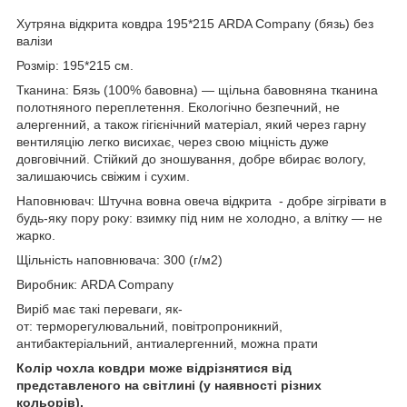
Хутряна відкрита ковдра 195*215 ARDA Company (бязь) без
валізи
Розмір: 195*215 см.
Тканина: Бязь (100% бавовна)
— щільна бавовняна тканина
полотняного переплетення. Екологічно безпечний, не
алергенний, а також гігієнічний матеріал, який через гарну
вентиляцію легко висихає, через свою міцність дуже
довговічний. Стійкий до зношування, добре вбирає вологу,
залишаючись свіжим і сухим.
Наповнювач: Штучна вовна овеча відкрита - добре зігрівати в
будь-яку пору року: взимку під ним не холодно, а влітку — не
жарко.
Щільність наповнювача: 300 (г/м2)
Виробник: ARDA Company
Виріб має такі переваги, як-
от: терморегулювальний, повітропроникний,
антибактеріальний, антиалергенний, можна прати
Колір чохла ковдри може відрізнятися від
представленого на світлині (у наявності різних
кольорів).