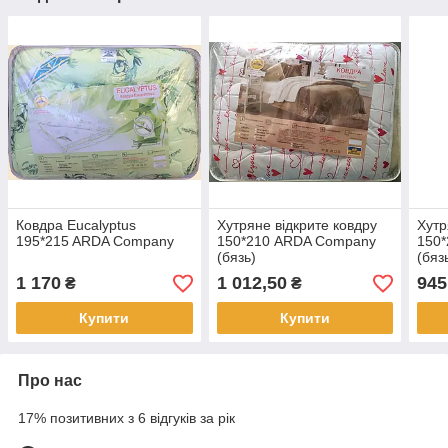
Ковдра Eucalyptus
Хутряне відкрите ковдру
Хутр
195*215 ARDA Company
150*210 ARDA Company
150
(бязь)
(бяз
1 170
1 012,50
945
₴
₴
Купити
Купити
Про нас
17% позитивних з 6 відгуків за рік