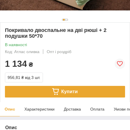
Покривало двоспальне на дві рюші + 2
подушки 50*70
В наявності
Код: Атлас оливка
Опт і роздріб
1 134
₴
956,81 ₴
від 3 шт.
Купити
Опис
Характеристики
Доставка
Оплата
Умови п
Опис