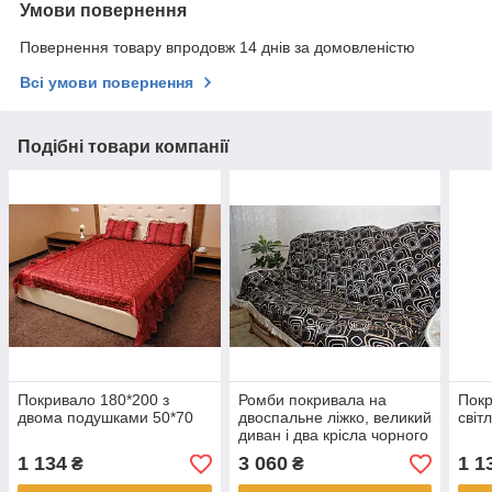
Умови повернення
Повернення товару впродовж 14 днів за домовленістю
Всі умови повернення
Подібні товари компанії
Покривало 180*200 з
Ромби покривала на
Покр
двома подушками 50*70
двоспальне ліжко, великий
світ
диван і два крісла чорного
кольору
1 134
3 060
1 1
₴
₴