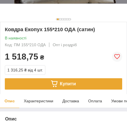
Ковдра Екопух 155*210 ОДА (сатин)
В наявності
Код: ПМ 155*210 ОДА
Опт і роздріб
1 518,75
₴
1 316,25 ₴
від 4 шт.
Купити
Опис
Характеристики
Доставка
Оплата
Умови п
Опис