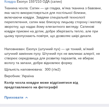
Ковдра
Екопух 155*210 ОДА (сатин)
Тканина чохла: Сатин — це гладка, м'яка тканина з бавовни,
яка часто використовується для постільної білизни,
включаючи ковдри. Завдяки спеціальній технології
переплетення, сатин має блискучу лицьову сторону і матову
зворотну, що надає йому елегантного вигляду. Сатинові
ковдри приємні на дотик, добре зберігають тепло, але при
цьому пропускають повітря, що дозволяє шкірі дихати.
Наповнювач: Екопух (штучний пух) — це тонкий, м'який
штучний замінник пуху. Штучний пух не викликає алергії, не
створює середовища для розвитку паразитів, не вбирає
вологу та запахи, добре відновлює форму.
Щільність наповнювача: 300 (г/м2)
Виробник: Україна
Колір чохла ковдри може відрізнятися від
представленого на фотографії
Приховати