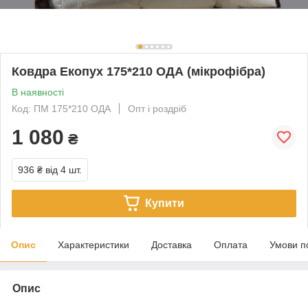
Ковдра Екопух 175*210 ОДА (мікрофібра)
В наявності
Код: ПМ 175*210 ОДА
Опт і роздріб
1 080
₴
936 ₴
від 4 шт.
Купити
Опис
Характеристики
Доставка
Оплата
Умови п
Опис