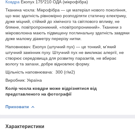
Ковдра
Екопух 175*210 ОДА (мікрофібра)
Тканина чохла: Мікрофібра — це матеріал нового покоління,
що має здатність рівномірно розподіляти статичну електрику,
дуже міцний, стійкий до хімічного та світлового впливу, не
блякне, повітропроникний, «повітропроникний». Тканини з
мікроволокна мають підвищену поглинальну здатність завдяки
дуже малому діаметру перерізу нитки.
Наповнювач: Екопух (штучний пух) — це тонкий, м'який
штучний замінник пуху. Штучний пух не викликає алергії, не
створює середовища для розвитку паразитів, не вбирає
вологу та запахи, добре відновлює форму.
Щільність наповнювача: 300 (г/м2)
Виробник: Україна
Колір чохла ковдри може відрізнятися від
представленого на фотографії
Приховати
Характеристики