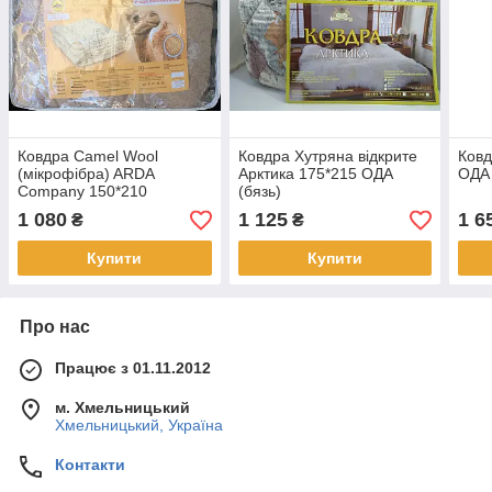
Ковдра Camel Wool
Ковдра Хутряна відкрите
Ковд
(мікрофібра) ARDA
Арктика 175*215 ОДА
ОДА 
Company 150*210
(бязь)
1 080
1 125
1 6
₴
₴
Купити
Купити
Про нас
Працює з 01.11.2012
м. Хмельницький
Хмельницький, Україна
Контакти