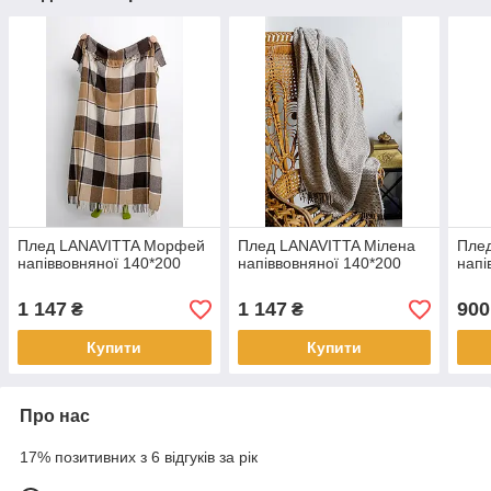
Плед LANAVITTA Морфей
Плед LANAVITTA Мілена
Плед
напіввовняної 140*200
напіввовняної 140*200
напі
1 147
1 147
900
₴
₴
Купити
Купити
Про нас
17% позитивних з 6 відгуків за рік