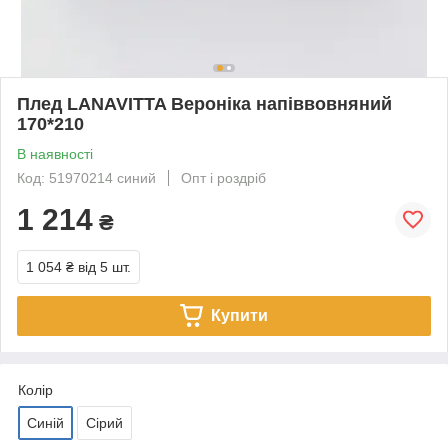
Плед LANAVITTA Вероніка напіввовняний
170*210
В наявності
Код: 51970214 синий
Опт і роздріб
1 214
₴
1 054 ₴
від 5 шт.
Купити
Колір
Синій
Сірий