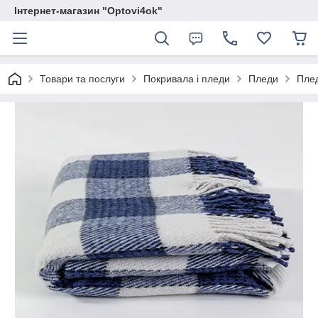
Інтернет-магазин "Optovi4ok"
Товари та послуги
Покривала і пледи
Пледи
Плед