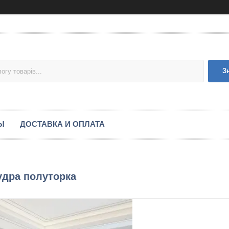
З
Ы
ДОСТАВКА И ОПЛАТА
удра полуторка