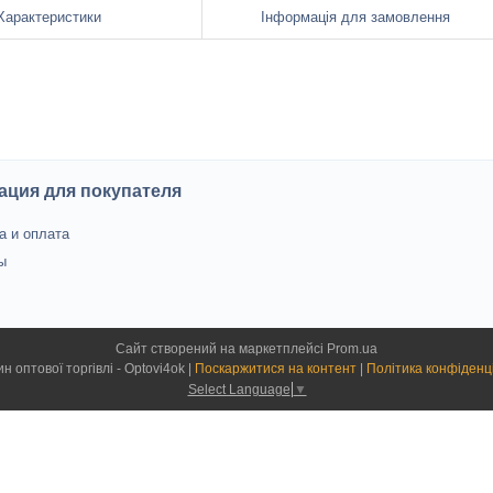
Характеристики
Інформація для замовлення
ция для покупателя
а и оплата
ы
Сайт створений на маркетплейсі
Prom.ua
Магазин оптової торгівлі - Optovi4ok |
Поскаржитися на контент
|
Політика конфіденц
Select Language
▼