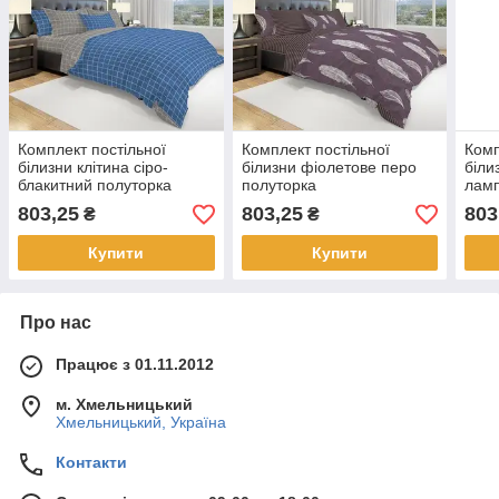
Комплект постільної
Комплект постільної
Комп
білизни клітина сіро-
білизни фіолетове перо
біли
блакитний полуторка
полуторка
ламп
803,25
803,25
803
₴
₴
Купити
Купити
Про нас
Працює з 01.11.2012
м. Хмельницький
Хмельницький, Україна
Контакти