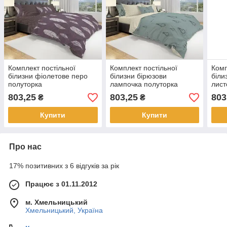
Комплект постільної
Комплект постільної
Комп
білизни фіолетове перо
білизни бірюзови
біли
полуторка
лампочка полуторка
лист
803,25
803,25
803
₴
₴
Купити
Купити
Про нас
17% позитивних з 6 відгуків за рік
Працює з 01.11.2012
м. Хмельницький
Хмельницький, Україна