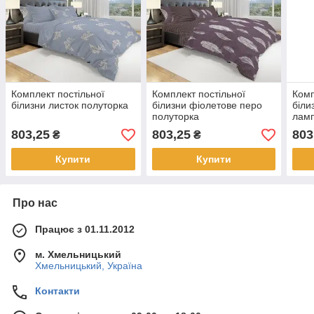
Комплект постільної
Комплект постільної
Комп
білизни листок полуторка
білизни фіолетове перо
біли
полуторка
ламп
803,25
803,25
803
₴
₴
Купити
Купити
Про нас
Працює з 01.11.2012
м. Хмельницький
Хмельницький, Україна
Контакти