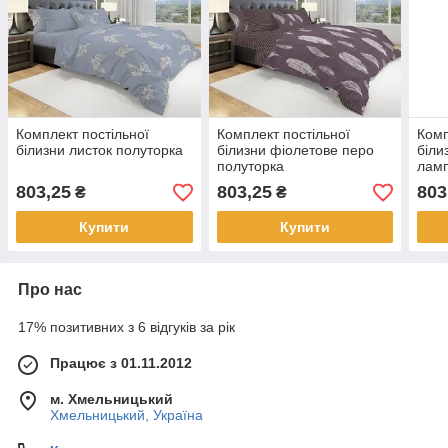
Комплект постільної
Комплект постільної
Комп
білизни листок полуторка
білизни фіолетове перо
біли
полуторка
ламп
803,25
803,25
803
₴
₴
Купити
Купити
Про нас
17% позитивних з 6 відгуків за рік
Працює з 01.11.2012
м. Хмельницький
Хмельницький, Україна