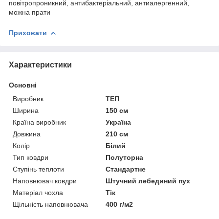
повітропроникний, антибактеріальний, антиалергенний,
можна прати
Приховати
Характеристики
Основні
Виробник
ТЕП
Ширина
150 см
Країна виробник
Україна
Довжина
210 см
Колір
Білий
Тип ковдри
Полуторна
Ступінь теплоти
Стандартне
Наповнювач ковдри
Штучний лебединий пух
Матеріал чохла
Тік
Щільність наповнювача
400 г/м2