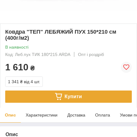
Ковдра "ТЕП" ЛЕБЯЖИЙ ПУХ 150*210 см
(400г/м2)
В наявності
Код: Леб.пух ТИК 180*215 ARDA
Опт і роздріб
1 610
₴
1 341 ₴
від 4 шт.
Купити
Опис
Характеристики
Доставка
Оплата
Умови п
Опис