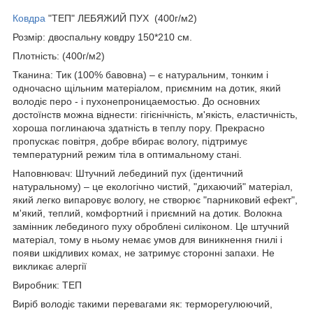
Ковдра
"ТЕП" ЛЕБЯЖИЙ ПУХ (400г/м2)
Розмір: двоспальну ковдру 150*210 см.
Плотність: (400г/м2)
Тканина: Тик
(100% бавовна) – є натуральним, тонким і
одночасно щільним матеріалом, приємним на дотик, який
володіє перо - і пухонепроницаемостью. До основних
достоїнств можна віднести: гігієнічність, м'якість, еластичність,
хороша поглинаюча здатність в теплу пору. Прекрасно
пропускає повітря, добре вбирає вологу, підтримує
температурний режим тіла в оптимальному стані.
Наповнювач: Штучний лебединий пух
(ідентичний
натуральному) – це екологічно чистий, "дихаючий" матеріал,
який легко випаровує вологу, не створює "парниковий ефект",
м'який, теплий, комфортний і приємний на дотик. Волокна
замінник лебединого пуху оброблені силіконом. Це штучний
матеріал, тому в ньому немає умов для виникнення гнилі і
появи шкідливих комах, не затримує сторонні запахи. Не
викликає алергії
Виробник: ТЕП
Виріб володіє такими перевагами як: терморегулюючий,