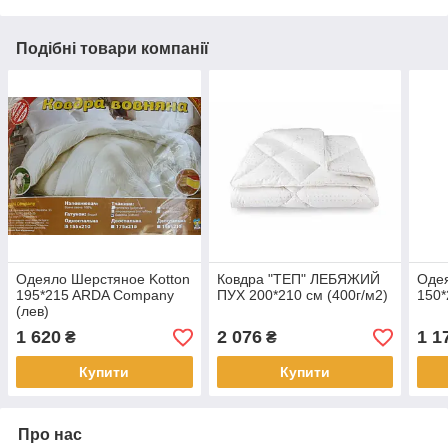
Подібні товари компанії
Одеяло Шерстяное Kotton
Ковдра "ТЕП" ЛЕБЯЖИЙ
Одея
195*215 ARDA Company
ПУХ 200*210 см (400г/м2)
150
(лев)
1 620
2 076
1 1
₴
₴
Купити
Купити
Про нас