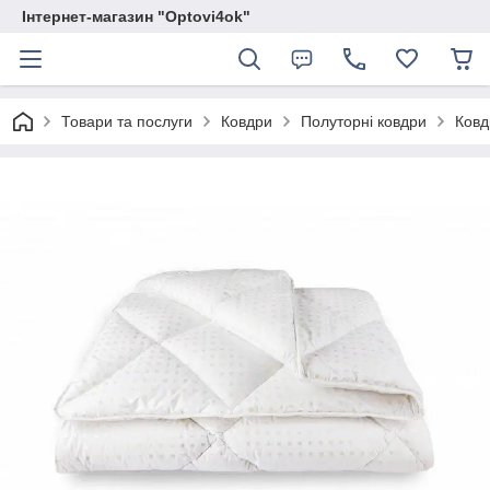
Інтернет-магазин "Optovi4ok"
Товари та послуги
Ковдри
Полуторні ковдри
Ковд