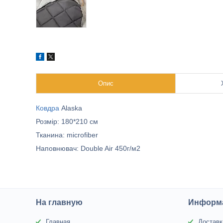
Опис
Ковдра
Alaska
Розмір: 180*210 см
Тканина: microfiber
Наповнювач: Double Air 450г/м2
На главную
Информа
Главная
Доставк