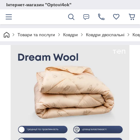
Інтернет-магазин "Optovi4ok"
Товари та послуги
Ковдри
Ковдри двоспальні
Ков