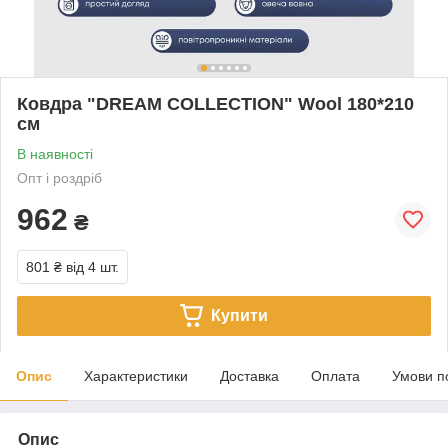
Ковдра "DREAM COLLECTION" Wool 180*210
см
В наявності
Опт і роздріб
962
₴
801 ₴
від 4 шт.
Купити
Опис
Характеристики
Доставка
Оплата
Умови п
Опис