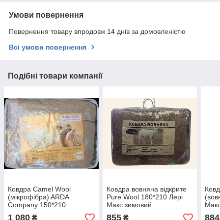
Умови повернення
Повернення товару впродовж 14 днів за домовленістю
Всі умови повернення
Подібні товари компанії
Ковдра Camel Wool
Ковдра вовняна відкрите
Ковд
(мікрофібра) ARDA
Pure Wool 180*210 Лері
(вов
Company 150*210
Макс зимовий
Мак
1 080
855
884
₴
₴