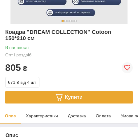
Ковдра "DREAM COLLECTION" Cotoon
150*210 см
В наявності
Опт і роздріб
805
₴
671 ₴
від 4 шт.
Купити
Опис
Характеристики
Доставка
Оплата
Умови п
Опис