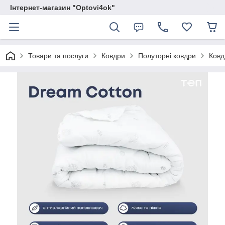
Інтернет-магазин "Optovi4ok"
Товари та послуги
Ковдри
Полуторні ковдри
Ковд