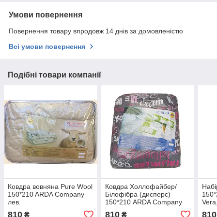
Умови повернення
Повернення товару впродовж 14 днів за домовленістю
Всі умови повернення
Подібні товари компанії
Ковдра вовняна Pure Wool
Ковдра Холлофайбер/
Набі
150*210 ARDA Company
Білофібра (дисперс)
150*
лев.
150*210 ARDA Company
Vera
Com
810
810
810
₴
₴