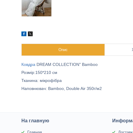
Опис
Ковдра
DREAM COLLECTION" Bamboo
Розмір:150*210 см
Тканина: мікрофібра
Наповнювач: Bamboo, Double Air 350г/м2
На главную
Информа
Главная
Доставк