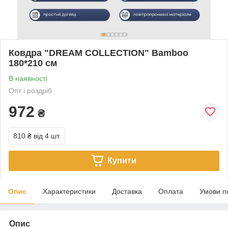
Ковдра "DREAM COLLECTION" Bamboo
180*210 см
В наявності
Опт і роздріб
972
₴
810 ₴
від 4 шт.
Купити
Опис
Характеристики
Доставка
Оплата
Умови п
Опис