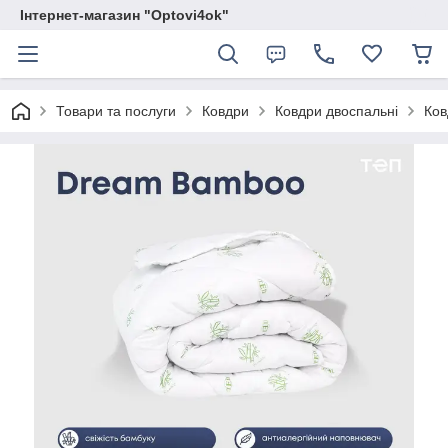
Інтернет-магазин "Optovi4ok"
Товари та послуги
Ковдри
Ковдри двоспальні
Ков