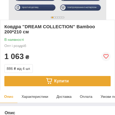
Ковдра "DREAM COLLECTION" Bamboo
200*210 см
В наявності
Опт і роздріб
1 063
₴
886 ₴
від 4 шт.
Купити
Опис
Характеристики
Доставка
Оплата
Умови п
Опис