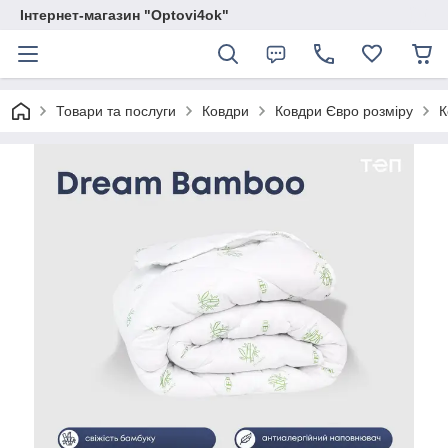
Інтернет-магазин "Optovi4ok"
Товари та послуги
Ковдри
Ковдри Євро розміру
К