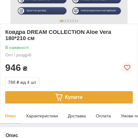
Ковдра DREAM COLLECTION Aloe Vera
180*210 см
В наявності
Опт і роздріб
946
₴
788 ₴
від 4 шт.
Купити
Опис
Характеристики
Доставка
Оплата
Умови п
Опис