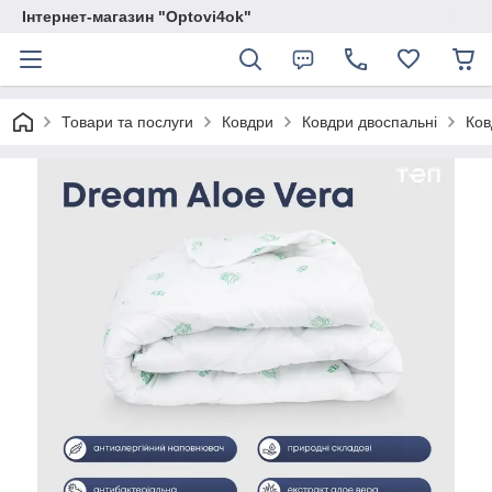
Інтернет-магазин "Optovi4ok"
Товари та послуги
Ковдри
Ковдри двоспальні
Ков